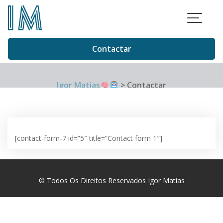
Skip
to
content
Contactar
Igor Matias
>
Contactar
[contact-form-7 id=”5″ title=”Contact form 1″]
© Todos Os Direitos Reservados Igor Matias