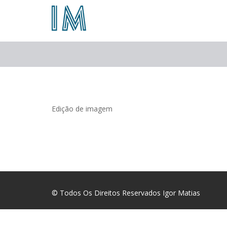
Skip
to
content
Edição de imagem
© Todos Os Direitos Reservados Igor Matias